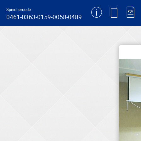
generating new hash
Speichercode:
0461-0363-0159-0058-0489