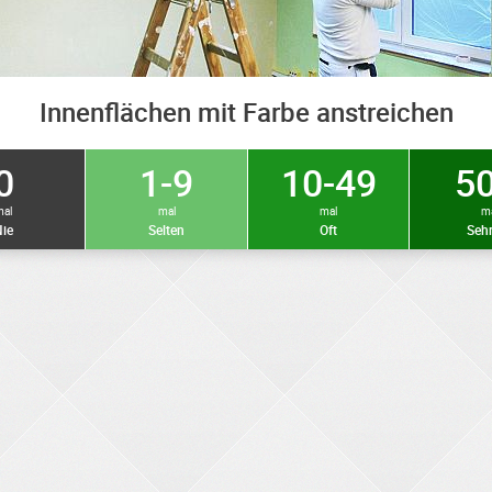
Innenflächen mit Farbe anstreichen
0
1-9
10-49
50
mal
mal
mal
m
ie
Selten
Oft
Sehr