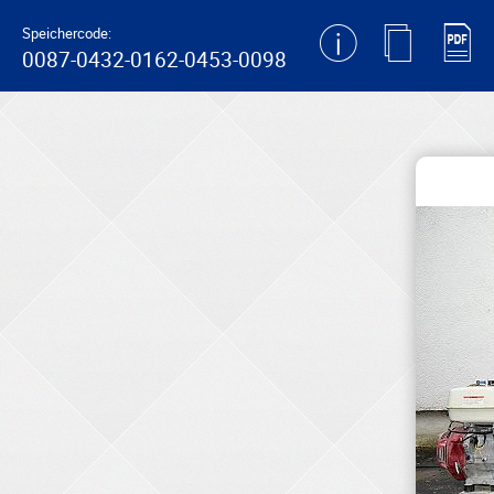
generating new hash
Speichercode:
0087-0432-0162-0453-0098