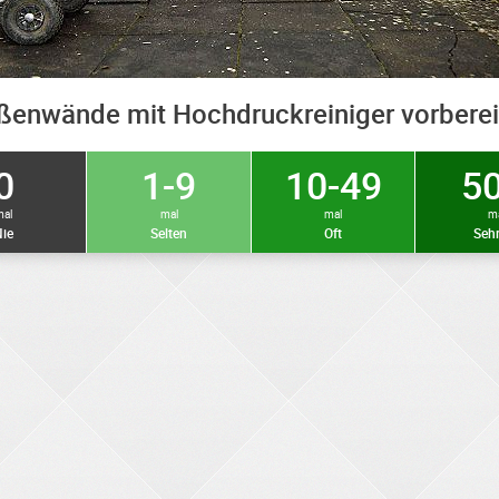
ßenwände mit Hochdruckreiniger vorberei
0
1-9
10-49
50
mal
mal
mal
m
ie
Selten
Oft
Sehr