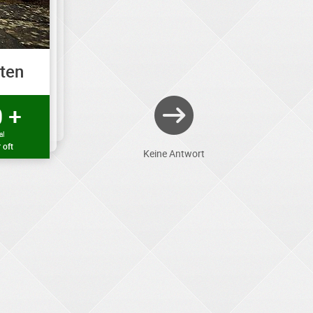
ten
 +
al
 oft
Keine Antwort