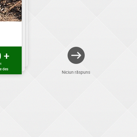
 +
i
e des
Niciun răspuns