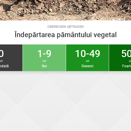
OBERBODEN ABTRAGEN
Îndepărtarea pământului vegetal
0
1-9
10-49
50
ori
ori
ori
or
iodată
Rar
Deseori
Foart