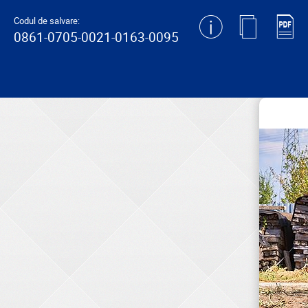
generating new hash
Codul de salvare:
0861-0705-0021-0163-0095