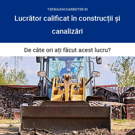
TIEFBAUFACHARBEITER:IN
Lucrător calificat în construcții și
canalizări
De câte ori ați făcut acest lucru?