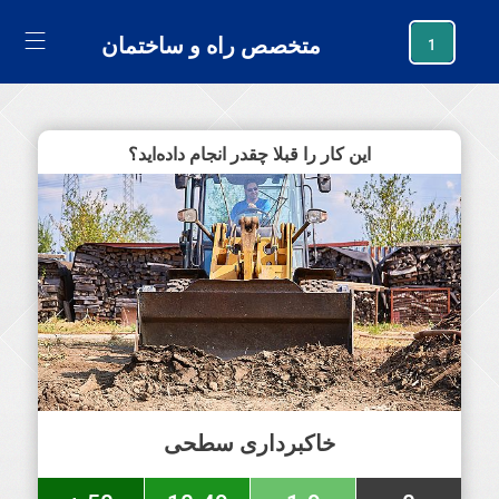
generating new hash
متخصص راه و ساختمان
1
این کار را قبلا چقدر انجام داده‌اید؟
خاکبرداری سطحی