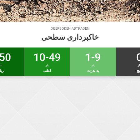
OBERBODEN ABTRAGEN
خاکبرداری سطحی
50 +
10-49
1-9
ار
بار
بار
بار
چ
به ندرت
اغلب
زیا