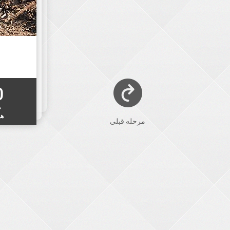
0
ب
هی
مرحله قبلی