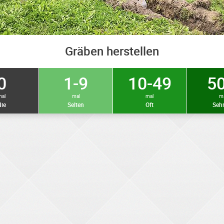
Gräben herstellen
0
1-9
10-49
50
mal
mal
mal
m
ie
Selten
Oft
Sehr