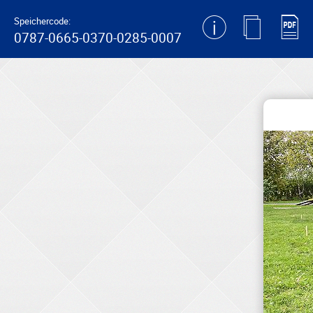
generating new hash
Speichercode:
0787-0665-0370-0285-0007