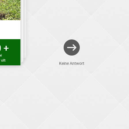
 +
al
 oft
Keine Antwort