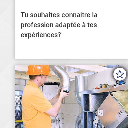
Tu souhaites connaitre la
Tu trouveras ici la profession qui
profession adaptée à tes
correspond à tes expériences.
expériences?