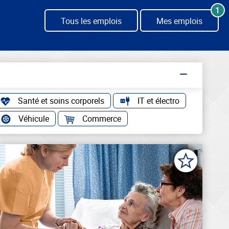
1
Tous les emplois
Mes emplois
Santé et soins corporels
IT et électro
Véhicule
Commerce