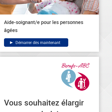
Aide-soignant/e pour les personnes
âgées
Démarrer dès maintenant
Vous souhaitez élargir
Vous trouverez ici des
formulations générales et