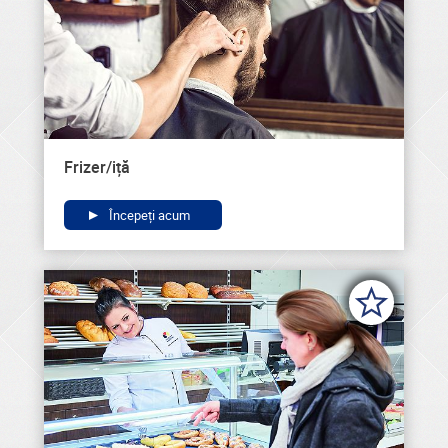
Frizer/iță
Începeți acum