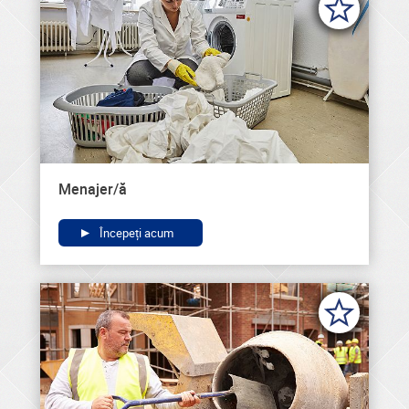
Menajer/ă
Începeți acum