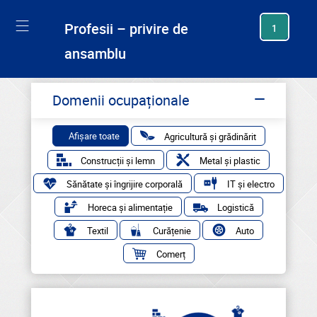
generating new hash
Profesii – privire de
1
ansamblu
Domenii ocupaționale
Afișare toate
Agricultură și grădinărit
Construcții și lemn
Metal și plastic
Sănătate și îngrijire corporală
IT și electro
Horeca și alimentație
Logistică
Textil
Curățenie
Auto
Comerț